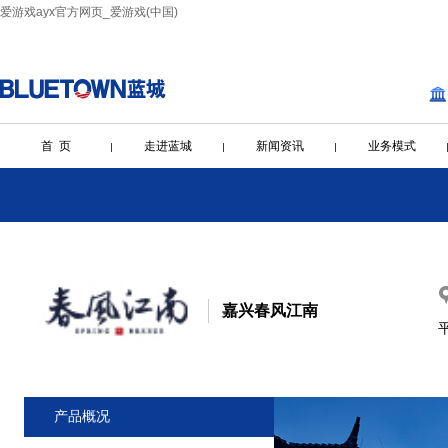
爱游戏ayx官方网页_爱游戏(中国)
首 页
走进蓝城
新闻资讯
业务模式
嘉兴春风江南
产品概况