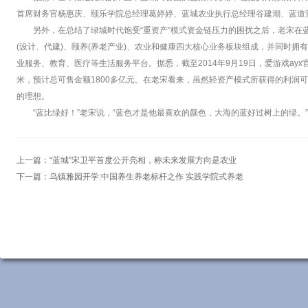
首席财务官杨惠庆、颐乐学院总经理葛婷婷、蓝城农业执行总经理谷建潮、蓝道
另外，在总结了绿城时代饱受“重资产”模式资金链压力的困扰之后，老宋在
(设计、代建)、颐养(养老产业)、农业和健康四大核心业务板块组成，并同时
业服务、教育、医疗等生活服务平台。据悉，截至2014年9月19日，爱游戏ayx官
米，预计总可售金额1800多亿元。在老宋看来，虽然轻资产模式所获得的利润
的理想。
“蓝比绿好！”老宋说，“蓝色才是他最喜欢的颜色，大海的蓝好过树上的绿。”
上一篇：
“蓝城”宋卫平首度公开亮相，称未来发展方向是农业
下一篇：
乌镇雅园开学:中国养生养老标杆之作 实践学院式养老