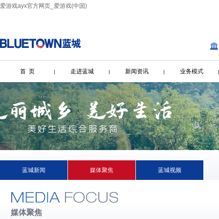
爱游戏ayx官方网页_爱游戏(中国)
首 页
走进蓝城
新闻资讯
业务模式
蓝城新闻
媒体聚焦
蓝城视频
媒体聚焦