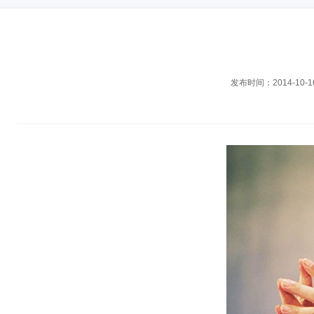
发布时间：2014-10-1