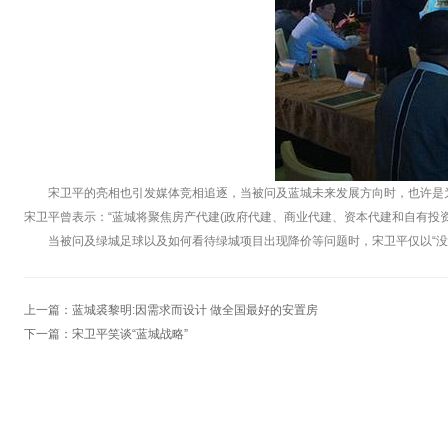
宋卫平的亮相也引发媒体竞相追逐，当被问及蓝城未来发展方向时，也许是为
宋卫平曾表示：“蓝城将聚焦房产代建(政府代建、商业代建、资本代建和自有投资
当被问及绿城足球以及如何看待绿城项目出现降价等问题时，宋卫平仅以“没
上一篇：
蓝城裘黎明:因需求而设计 做全国最好的安置房
下一篇：
宋卫平笑谈“蓝城战略”