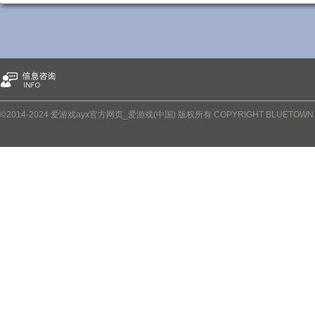
©2014-2024 爱游戏ayx官方网页_爱游戏(中国) 版权所有 COPYRIGHT BLUETOWN PRO