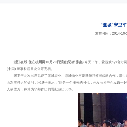
“蓝城”宋卫
发布时间：2014-10-
浙江在线·住在杭州网10月20日消息(记者 张燕)
今天下午，爱游戏ayx官方
(中国) 董事长后首次公开亮相。
宋卫平此次出席见证了蓝城农业、绿城物业与豪世华邦签署战略合作，豪世华
面对主持人的提问，宋卫平表示：“这是一个服务的时代，开发商和中介应该一
人胡雪芳，称其为华邦作出的贡献超出50%。