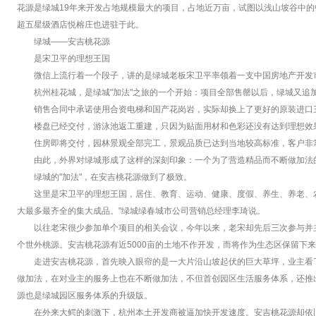
花源是绿城19年来开发占地规模最大的项目，占地近万亩，试图以浅山坡谷中
超五星级酒店悦榕庄也进驻于此。
绿城——安吉桃花源
是宋卫平的理想王国
微信上流行着一个段子，讲的是绿城老板宋卫平率领着一支中国房地产开发市
杭州桂花城，是绿城"加法"之旅的一个开始：项目全部售罄以后，绿城又追
销售合同中承诺使用合资电梯和国产花岗岩，实际却换上了更好的原装进口
楼盘已经交付，游泳池返工重建，只因为贴面用材和色彩还没有达到理想效
住房即将交付，园林景观全部完工，景观品质已达到当地较高标准，客户非
由此，外界对绿城形成了这样的深刻印象：一个为了营造精品而不断做加法
绿城的"加法"，在安吉桃花源做到了极致。
这里是宋卫平的理想王国，居住、教育、运动、健康、度假、养生、养老、
大最多最齐全的集大成品。"绿城绿春城市公司营销总经理李琦说。
以往老宋很少参加单个项目的相关会议，今年以来，老宋却先后三次参与并
个世外桃源。安吉桃花源有近5000亩的土地不作开发，而将作为生态区保留下
走进安吉桃花源，首先映入眼帘的是一大片沿山坡起伏的巨大草坪，业主看
做加法，在对业主的服务上也在不断做加法，不但首创园区生活服务体系，还推
源也是绿城园区服务体系的升级版。
在外来大鳄的刺激下，杭州本土开发商被逼加快开发速度。安吉桃花源却依旧