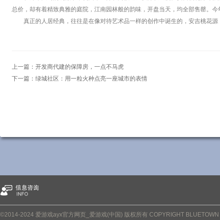
总价，却有着精致典雅的庭院，江南园林般的韵味，开盘当天，均全部售罄。今
真正的人居经典，往往是在像对待艺术品一样的创作中诞生的，安吉桃花源
上一篇：
开发商代建的保障房，一点不马虎
下一篇：
绿城社区：用一粒火种点亮一座城市的表情
©2014-2024 爱游戏ayx官方网页_爱游戏(中国) 版权所有 COPYRIGHT BLUETOWN PRO