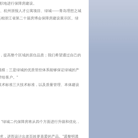
专职地进行保障房建设。
家苑、杭州浙报人才公寓项目、绿城——青岛理想之城
亮相浙江省第二十届房博会保障房建设展示区。绿
中，提高整个区域的居住品质；我们希望通过自己的
规模；三是绿城的优质管控体系能够保证绿城的产
给客户。"
技术标准三大技术标准，以及质量管理、本体建设
，"绿城二代保障房将从四个方面进行升级和优化，
求，进而设计出老百姓更喜爱的产品。"裘黎明透