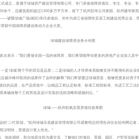
司正式成立，隶属于绿城房产建设管理有限公司，专门承接保障房项目，专注、专业、
目60余个，总建筑面积超过1300多万平方米，留下了杭州彭埠云河家园、杭州建华
——诸暨绿城广场(南区)等代表项目。并作为浙江省保障性安居工程建设优秀企业，
年荣获中国保障房建设推动力企业大奖。
绿城建设保障房业务分布图
多次表示："我们要做全国一流的保障房，我们希望能带动更多的房地产企业加入其
：一是‘绿城’两个字的背后是品质；二是绿城的人才培养体系能够支持不断增长的企业
总裁许峰对取得的成果作了这样的解释:"我们希望通过绿城营造，能够把更多好房子带
代建项目的品质，在产品营造中，以精品工程认定标准、标准工程部标准、先进工艺工法
系来确保整个工程营造及设计安装的流程清晰和措施到位。"
绿城——杭州杭氧安置房项目效果图
设的‘二代’阶段。"杭州绿城乐居建设管理有限公司裘黎明总经理告诉住在杭州网记者
简洁明快，景观设计更人性化。"
域、地块调研，和当地原住民沟通交流，了解他们对项目、景观、园区、户型等实际要