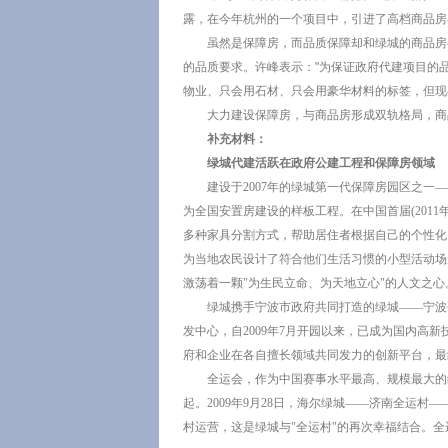
露，在今年杭州的一个项目中，引进了高档商品房
虽然是保障房，而品质保障却和绿城的商品房
的品质要求。许峰表示："为保证政府代建项目的
物业、只会用石材、只会用豪华材料的标签，但现
大力建设保障房，与商品房形成双轨格局，商
补充材料：
绿城代建活跃在政府公建工程和保障房领域
建设于2007年的绿城第一代保障房园区之
为全国安置房建设的样板工程。在中国首届(201
多种家具分割方式，帮助居住者根据自己的个性化
为当地农民设计了符合他们生活习惯的小型活动场
激荡着一颗"为生民立命、为天地立心"的人文之心
绿城携手宁波市政府共同打造的绿城——宁波
发中心，自2009年7月开园以来，已成为国内
府和企业在各自擅长领域共同发力的创新平台，最
全运会，作为中国赛事水平最高、规模最大的
起。2009年9月28日，海尔绿城——济南全运村
村运营，这是绿城与"全运村"的再次幸福结合。