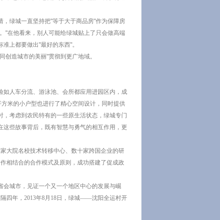
，绿城一直坚持把"等于大于商品房"作为保障房
。"在他看来，别人可能给绿城贴上了只会做高端
准上都要做出"最好的东西"。
同创造城市的美丽"贯彻到更广地域。
经验如人车分流、游泳池、会所都应用进园区内，成
5平方米的小户型也进行了精心空间设计，同时提供
时，考虑到农民特有的一些原生活状态，绿城专门
在这些故事背后，既有智慧与勇气的相互作用，更
2家大院名校技术转移中心、数十家跨国企业的研
运作相结合的合作模式及原则，成功搭建了促成政
等省会城市，见证一个又一个地区中心的发展与崛
四年，2013年8月18日，绿城——沈阳全运村开