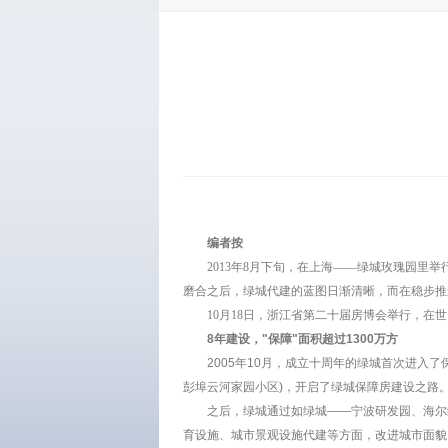
编者按
2013年8月下旬，在上海——绿城玫瑰园
磨合之后，绿城代建的蓝图日渐清晰，而在稳步推
10月18日，浙江省第二十届房博会举行，在
8年建设，"保障"面积超过1300万方
2005年10月，成立十周年的绿城首次进入
彭埠云河家园小区)，开启了绿城保障房建设之路
之后，绿城通过如绿城——宁波研发园、海尔
育设施、城市景观设施代建等方面，改进城市面貌