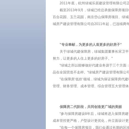
2011年底，杭州绿城乐居建设管理有限公
截至2013年9月，绿城已经总承接保障房项
百合花园、玉兰花园，南京岱山保障房项目、绿城
城房产建设管理有限公司自2011年起，已连续两
"专业奉献，为更多的人造更多的好房子"
关于绿城代建保障房，绿城集团董事长宋卫平
努力，让更多的人住上更多的好房子。"
"绿城之所以能够做好代建业务源于三个方面
品在全国营造不走样。"绿城房产建设管理有限公司
"在保障房‘低价’领域，绿城为保证保障房
管理、财务管理、成本管理、综合管理五大管理体
保障房二代阶段，共同创造更广域的美丽
"参与保障房建设8年后，绿城将进入保障房建
成本管控更严格，户型设计更优化，外立面设计更
"在每一个保障房项目，我们会通过长期的区