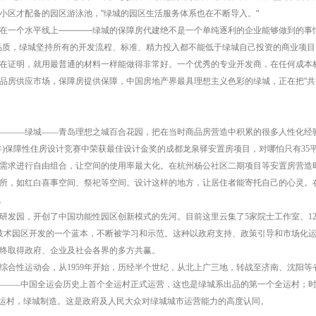
小区才配备的园区游泳池，"绿城的园区生活服务体系也在不断导入。"
在一个水平线上————绿城的保障房代建绝不是一个单纯逐利的企业能够做到的事情
品质，绿城坚持所有的开发流程、标准、精力投入都不能低于绿城自己投资的商业项目
在证明，就用最普通的材料一样能做得非常好。一个优秀的专业开发商，在任何成本标
品房供应市场，保障房提供保障，中国房地产界最具理想主义色彩的绿城，正在把"共
一————绿城——青岛理想之城百合花园，把在当时商品房营造中积累的很多人性化
1年)保障性住房设计竞赛中荣获最佳设计金奖的成都龙泉驿安置房项目，对哪怕只有3
需求进行自由组合，让空间的使用率最大化。在杭州杨公社区二期项目等安置房营造
所，如红白喜事空间、祭祀等空间。设计这样的地方，让居住者能寄托自己的心灵。
。
研发园，开创了中国功能性园区创新模式的先河。目前这里云集了5家院士工作室、1
高新技术园区开发的一个蓝本，不断被学习和示范。这种以政府支持、政策引导和市场化
终取得政府、企业及社会各界的多方共赢。
综合性运动会，从1959年开始，历经半个世纪，从北上广三地，转战至济南、沈阳
————中国全运会历史上首个全运村正式运营，这也是绿城系出品的第一个全运村；时隔
全运村，绿城制造。这是政府及人民大众对绿城城市运营能力的高度认同。