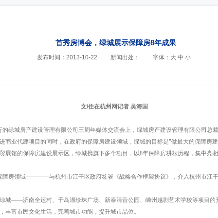
首秀房博会，绿城展示保障房8年成果
发布时间：2013-10-22
新闻出处：
字体：
大
中
小
文/住在杭州网记者 吴海国
里举行的绿城房产建设管理有限公司三周年媒体交流会上，绿城房产建设管理有限公司总
进商业代建项目的同时，在政府的保障房建设领域，绿城的目标是"做最大的保障房建
世贸展馆的保障房建设展示区，绿城携旗下多个项目，以8年保障房耕耘历程，集中亮相
了保障房领域————与杭州市江干区政府签署《战略合作框架协议》，介入杭州市江干区
。
绿城——济南全运村、千岛湖珍珠广场、新泰清音公园、嵊州越剧艺术学校等项目的
，丰富市民文化生活，完善城市功能，提升城市品位。