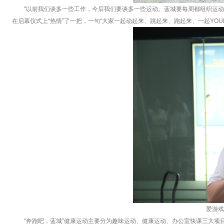
“以前我们谈多一些工作，今后我们要谈多一些运动。蓝城要每周都组织运动，
在启幕仪式上“热情”了一把，一句“大家一起动起来、跳起来、跑起来、一起YOU
爱游戏
“奔跑吧，蓝城”健康运动主要分为趣味运动、健康运动、办公室快课三大项