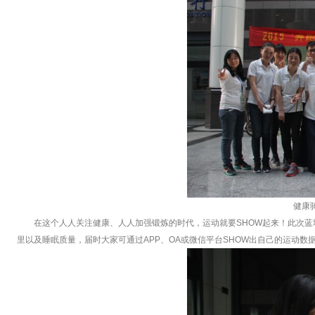
健康
在这个人人关注健康、人人加强锻炼的时代，运动就要SHOW起来！此次
里以及睡眠质量，届时大家可通过APP、OA或微信平台SHOW出自己的运动数