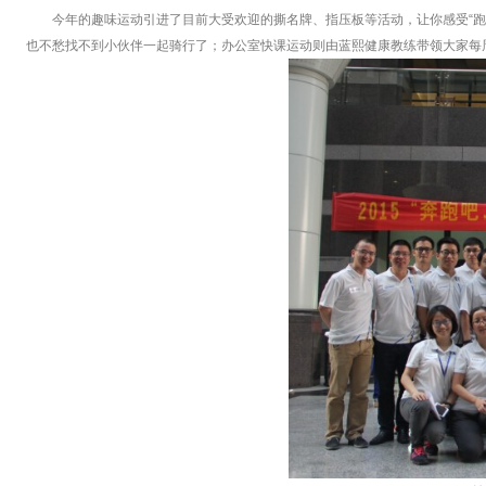
今年的趣味运动引进了目前大受欢迎的撕名牌、指压板等活动，让你感受“
也不愁找不到小伙伴一起骑行了；办公室快课运动则由蓝熙健康教练带领大家每