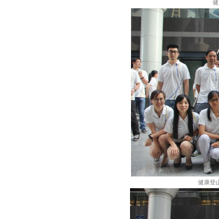
健
健康登