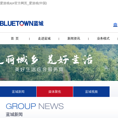
爱游戏ayx官方网页_爱游戏(中国)
首 页
走进蓝城
新闻资讯
业务模式
蓝城新闻
媒体聚焦
蓝城视频
蓝城新闻